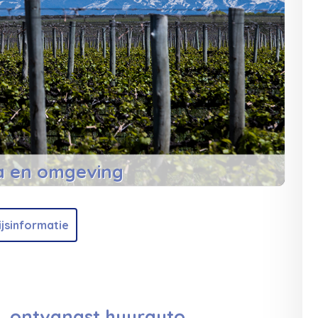
 en omgeving
, € 420 per persoon, 4 dagen
ijsinformatie
 ontvangst huurauto