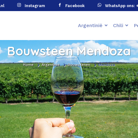
.nl
Instagram
Facebook
WhatsApp ons: 
Argentinië
Chili
P
Bouwsteen Mendoza
Home
Argentinië
Bouwstenen
Mendoza