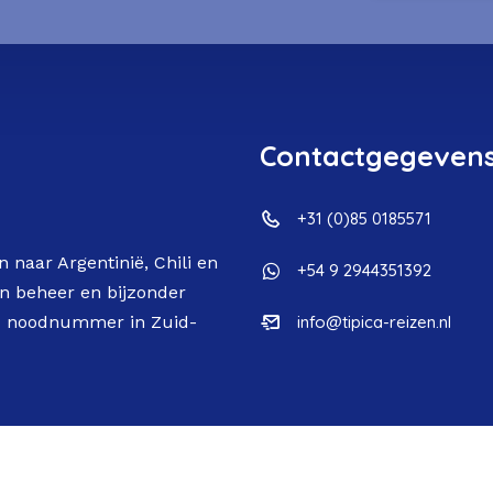
Contactgegeven
+31 (0)85 0185571
n naar Argentinië, Chili en
+54 9 2944351392
gen beheer en bijzonder
/7 noodnummer in Zuid-
info@tipica-reizen.nl
Copyright 2006-2026 Típica Reizen