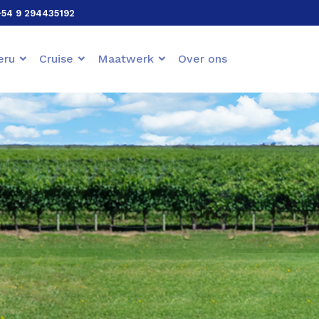
+54 9 294435192
eru
Cruise
Maatwerk
Over ons