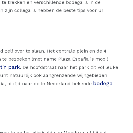
 te trekken en verschillende bodega´s in de
 zijn collega´s hebben de beste tips voor u!
d zelf over te slaan. Het centrale plein en de 4
m te bezoeken (met name Plaza España is mooi),
tín park
. De hoofdstraat naar het park zit vol leuke
kunt natuurlijk ook aangrenzende wijngebieden
bodega
ia, of rijd naar de in Nederland bekende
er in op het vliegveld van Mendoza, of bij het